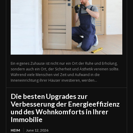
Ein eigenes Zuhause ist nicht nur ein Ort der Ruhe und Erholung,
sondern auch ein Ort, der Sicherheit und Ästhetik vereinen sollte.
Während viele Menschen viel Zeit und Aufwand in die
Inneneinrichtung ihrer Häuser investieren, werden...
Die besten Upgrades zur
Verbesserung der Energieeffizienz
und des Wohnkomforts in Ihrer
Immobilie
HEIM
June 12, 2026