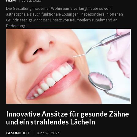
HEIM
July 2, 2025
Die Gestaltung moderner Wohnräume verlangt heute sowohl
ästhetische als auch funktionale Lösungen. Insbesondere in offenen
Grundrissen gewinnt der Einsatz von Raumteilern zunehmend an
Bedeutung....
Innovative Ansätze für gesunde Zähne
und ein strahlendes Lächeln
GESUNDHEIT
June 23, 2025