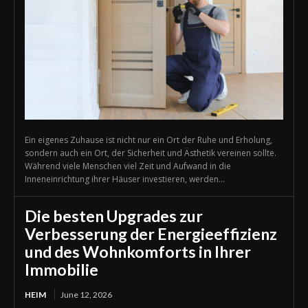
Ein eigenes Zuhause ist nicht nur ein Ort der Ruhe und Erholung,
sondern auch ein Ort, der Sicherheit und Ästhetik vereinen sollte.
Während viele Menschen viel Zeit und Aufwand in die
Inneneinrichtung ihrer Häuser investieren, werden...
Die besten Upgrades zur
Verbesserung der Energieeffizienz
und des Wohnkomforts in Ihrer
Immobilie
HEIM
June 12, 2026